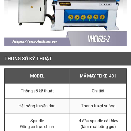
THÔNG SỐ KỸ THUẬT
MODEL
MÃ MÁY FEIKE-4D1
Thông số kỹ thuật
Chi tiết
Hệ thống truyền dẫn
Thanh trượt vuông
Spindle
4 đầu spindle cắt 6kw
Động cơ trục chính
(làm mát bằng gió)