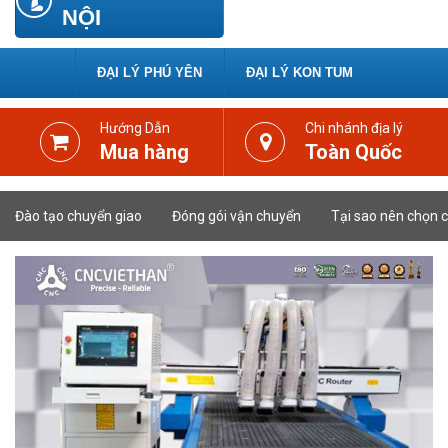
NỘI
ĐẠI LÝ PHÚ YÊN
ĐẠI LÝ KON TUM
Hướng Dẫn
Chi nhánh địa lý
Mua hàng
Toàn Quốc
Đào tạo chuyển giao
Đóng gói vận chuyển
Tại sao nên chọn c