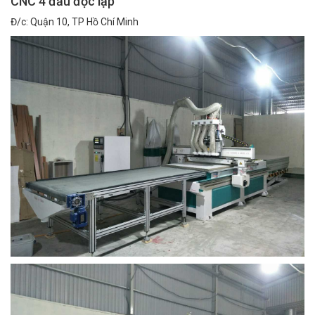
CNC 4 đầu độc lập
Đ/c: Quận 10, TP Hồ Chí Minh