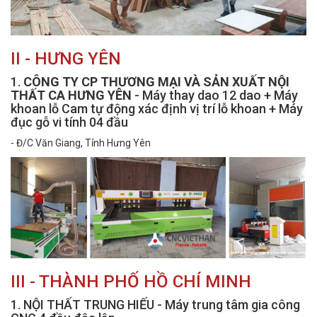
II - HƯNG YÊN
1.
CÔNG TY CP THƯƠNG MẠI VÀ SẢN XUẤT NỘI
THẤT CA HƯNG YÊN
- Máy thay dao 12 dao + Máy
khoan lỗ Cam tự động xác định vị trí lỗ khoan + Máy
đục gỗ vi tính 04 đầu
- Đ/C Văn Giang, Tỉnh Hưng Yên
III - THÀNH PHỐ HỒ CHÍ MINH
1. NỘI THẤT TRUNG HIẾU - Máy trung tâm gia công