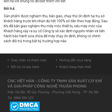
liên hệ với chúng tôi để biết thêm chi tiết.
Đổi trả:
Sản phẩm được nghiệm thu, bàn giao, chạy thử ổn định tại trụ sở
khách hàng trước khi nhận đủ hết 100% số tiền theo hợp đồng. Sau
khi đã bàn giao nghiệm thu máy móc thiết bị, nếu máy móc của
Khách hàng xảy ra sự cố Công ty sẽ xác định nguyên nhân và tiến
hành bảo hành sửa chữa để máy chạy ổn định, không có chính
sách đổi trả trong bất kỳ trường hợp nào.
Giao nhận và thanh toán
Hướng dẫn mua hàng
Đổi trả và bảo hành
Khách hàng thân thiết
CNC VIỆT HÀN – CÔNG TY TNHH SẢN XUẤT CƠ KHÍ
VÀ GIẢI PHÁP CÔNG NGHỆ THUẬN PHONG
Add: Hà Nội: 95 Gia Thượng - Phường Việt Hưng - TP. Hà Nội
Tel: 0866 584 123