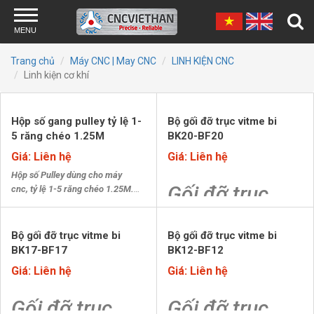
Skip to main content
MENU
Trang chủ
Máy CNC | May CNC
LINH KIỆN CNC
Linh kiện cơ khí
Hộp số gang pulley tỷ lệ 1-
Bộ gối đỡ trục vitme bi
5 răng chéo 1.25M
BK20-BF20
Giá: Liên hệ
Giá: Liên hệ
Hộp số Pulley dùng cho máy
Gối đỡ trục
cnc, tỷ lệ 1-5 răng chéo 1.25M.
Chất lượng tốt, độ bền cao.
Liên hệ 0246.260.4263/ 0965 642
BK-BF dùng để
566
giữ cố định 2
Bộ gối đỡ trục vitme bi
Bộ gối đỡ trục vitme bi
Lưu ý khi sử dụng Gối đỡ trục BK-
BK17-BF17
BK12-BF12
đầu trục vitme
BF
Giá: Liên hệ
Giá: Liên hệ
- Siết chặt ốc vit đầu BK để tránh
để vitme
hiện tượng rơ trục khi chuyển
Gối đỡ trục
Gối đỡ trục
chuyển động
động dẫn đến sai số khi gia công
- Kẹp phanh ở đầu BF