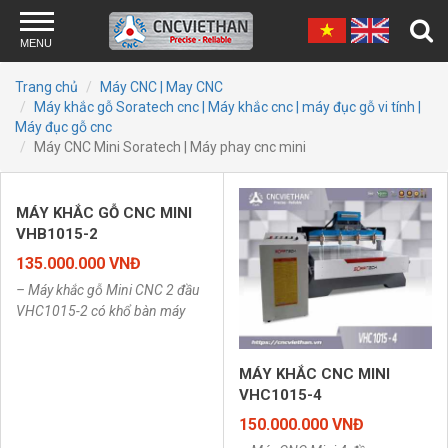
Skip to main content
MENU
Trang chủ
Máy CNC | May CNC
Máy khắc gỗ Soratech cnc | Máy khắc cnc | máy đục gỗ vi tính |
Máy đục gỗ cnc
Máy CNC Mini Soratech | Máy phay cnc mini
MÁY KHẮC GỖ CNC MINI
VHB1015-2
135.000.000 VNĐ
– Máy khắc gỗ Mini CNC 2 đầu
VHC1015-2 có khổ bàn máy
rộng 1m dài 1,5m gầm cao
27cm.
MÁY KHẮC CNC MINI
VHC1015-4
150.000.000 VNĐ