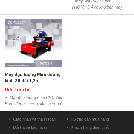
– Máy CNC Mini 4 đầu
VHC1015-4 có khổ bàn máy
rộng 1m dài 1m5 gầm cao
25cm. Sử dụng bộ điều
khiển
Tiếng Việt.
Công suất đầu
đục : 4×1,5KW ER16.. Khung cơ
khí chắc khỏe, chiều cao vai trục
X 250mm. Ngoài máy cnc mini
4 đầu này bạn có thể tham khảo
thêm
máy đục tượng kết hợp
đục phẳng 4 đầu
,
Máy đục tượng Mini đường
kính 30 dài 1,2m
VHT3012-2
Giá: Liên hệ
– Máy đục tượng mini CNC Việt
Hàn được sản xuất theo hệ
thống quản lý chất lượng tiêu
chuẩn quốc tế ISO 9001-2015.
Giao nhận và thanh toán
Hướng dẫn mua hàng
Đổi trả và bảo hành
Khách hàng thân thiết