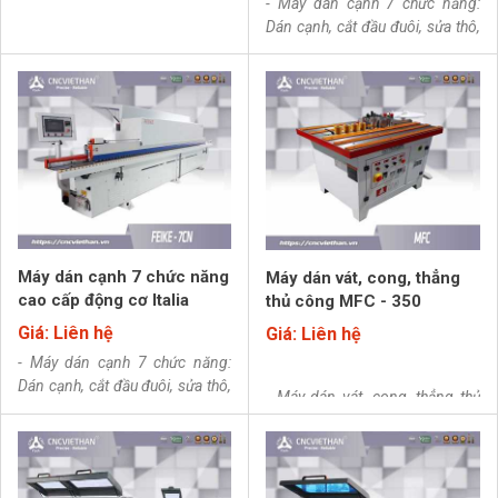
- Máy dán cạnh 7 chức năng:
Dán cạnh, cắt đầu đuôi, sửa thô,
sửa tinh, cạo cạnh, đánh bóng,
bo góc. Có tự động chỉnh nẹp
và chức năng đếm mét nẹp, và
đã có sấy phôi.
Máy được sản
xuất theo hệ thống quản lý chất
lượng tiêu chuẩn quốc tế ISO
9001-2015.
Máy dán cạnh 7 chức năng
Máy dán vát, cong, thẳng
cao cấp động cơ Italia
thủ công MFC - 350
Giá: Liên hệ
Giá: Liên hệ
- Máy dán cạnh 7 chức năng:
Dán cạnh, cắt đầu đuôi, sửa thô,
- Máy dán vát, cong, thẳng thủ
sửa tinh, cạo cạnh, đánh bóng,
công MFC-350.
bo góc.
Máy sử dụng toàn bộ
thiết bị điện của Ytalia, động cơ
của Đài Loan, bộ điều khiển Đài