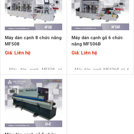
Máy được sản xuất theo hệ
Loan.​
thống quản lý chất lượng tiêu
chuẩn quốc tế ISO 9001-2015.
Máy dán cạnh 8 chức năng
Máy dán cạnh gỗ 6 chức
MF508
năng MF506B
Giá: Liên hệ
Giá: Liên hệ
- Máy dán cạnh MF508 có
- Máy dán cạnh MF506B có 6
8chức năng: Dán cạnh, cắt đầu
chức năng: Dán cạnh, Cắt đầu
đuôi, sửa thô và tinh, cạo cạnh,
đuôi, Sửa thô, Sửa tinh, Cạo
đánh bóng, bo góc, soi rãnh (tùy
cạnh, Đánh bóng. Máy được sản
chọn), phay cạnh tốc độ cao.
xuất theo hệ thống quản lý chất
Máy sử dụng toàn bộ thiết bị điện
lượng tiêu chuẩn quốc tế ISO
Máy được sản xuất
của CHINT.​
9001-2015.
theo hệ thống quản lý chất lượng
tiêu chuẩn quốc tế ISO 9001-
2015.