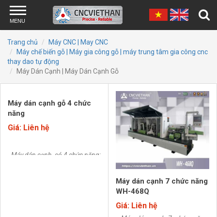
Skip to main content
MENU
Trang chủ
Máy CNC | May CNC
Máy chế biến gỗ | Máy gia công gỗ | máy trung tâm gia công cnc
thay dao tự động
Máy Dán Cạnh | Máy Dán Cạnh Gỗ
Máy dán cạnh gỗ 4 chức
năng
Giá: Liên hệ
- Máy dán cạnh có 4 chức năng:
Dán cạnh, sửa tinh, cạo cạnh,
đánh bóng.
Máy được sản xuất
Máy dán cạnh 7 chức năng
theo hệ thống quản lý chất lượng
WH-468Q
tiêu chuẩn quốc tế ISO 9001-
Giá: Liên hệ
2015.