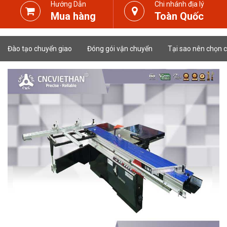
Hướng Dẫn
Chi nhánh địa lý
Mua hàng
Toàn Quốc
Đào tạo chuyển giao
Đóng gói vận chuyển
Tại sao nên chọn c