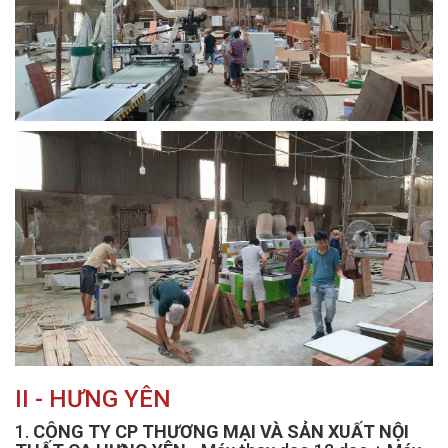
II - HƯNG YÊN
1.
CÔNG TY CP THƯƠNG MẠI VÀ SẢN XUẤT NỘI