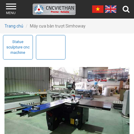
Skip to main content
MENU
Trang chủ
Máy cưa bàn trượt Simhoway
Statue
sculpture cnc
machine