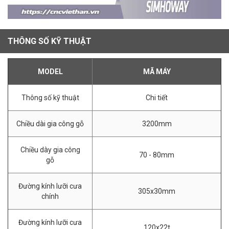
THÔNG SỐ KỸ THUẬT
MODEL
MÃ MÁY
Thông số kỹ thuật
Chi tiết
Chiều dài gia công gỗ
3200mm
Chiều dày gia công
70 - 80mm
gỗ
Đường kính lưỡi cưa
305x30mm
chính
Đường kính lưỡi cưa
120x22t