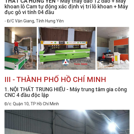
THẤT CA HƯNG YÊN
- Máy thay dao 12 dao + Máy
khoan lỗ Cam tự động xác định vị trí lỗ khoan + Máy
đục gỗ vi tính 04 đầu
- Đ/C Văn Giang, Tỉnh Hưng Yên
III - THÀNH PHỐ HỒ CHÍ MINH
1. NỘI THẤT TRUNG HIẾU - Máy trung tâm gia công
CNC 4 đầu độc lập
Đ/c: Quận 10, TP Hồ Chí Minh