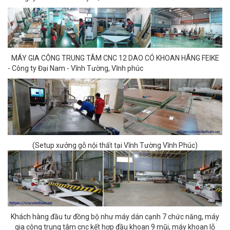
MÁY GIA CÔNG TRUNG TÂM CNC 12 DAO CÓ KHOAN HÃNG FEIKE
- Công ty Đại Nam - Vĩnh Tường, Vĩnh phúc
(Setup xưởng gỗ nội thất tại Vĩnh Tường Vĩnh Phúc)
Khách hàng đầu tư đồng bộ như máy dán cạnh 7 chức năng, máy
gia công trung tâm cnc kết hợp đầu khoan 9 mũi, máy khoan lỗ