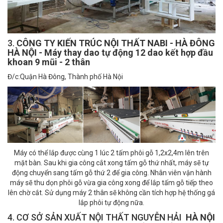
3.
CÔNG TY KIẾN TRÚC NỘI THẤT NABI - HÀ ĐÔNG
HÀ NỘI - Máy thay dao tự động 12 dao kết hợp đầu
khoan 9 mũi - 2 thân
Đ/c:Quận Hà Đông, Thành phố Hà Nội
Máy có thể lắp được cùng 1 lúc 2 tấm phôi gỗ 1,2x2,4m lên trên
mặt bàn. Sau khi gia công cắt xong tấm gỗ thứ nhất, máy sẽ tự
động chuyển sang tấm gỗ thứ 2 để gia công. Nhân viên vận hành
máy sẽ thu dọn phôi gỗ vừa gia công xong để lắp tấm gỗ tiếp theo
lên chờ cắt. Sử dụng máy 2 thân sẽ không cần tích hợp hệ thống gá
lắp phôi tự động nữa.
4. CƠ SỞ SẢN XUẤT NỘI THẤT NGUYỄN HẢI
HÀ NỘI