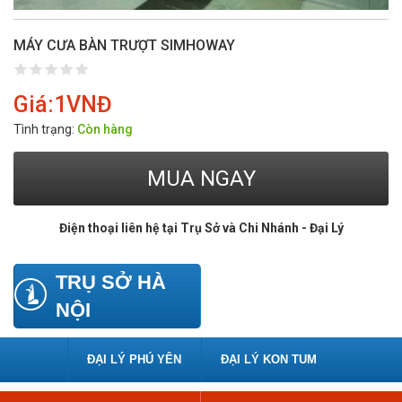
MÁY CƯA BÀN TRƯỢT SIMHOWAY
Giá:
1
VNĐ
Tình trạng:
Còn hàng
MUA NGAY
Điện thoại liên hệ tại Trụ Sở và Chi Nhánh - Đại Lý
Link
TRỤ SỞ HÀ
NỘI
ĐẠI LÝ PHÚ YÊN
ĐẠI LÝ KON TUM