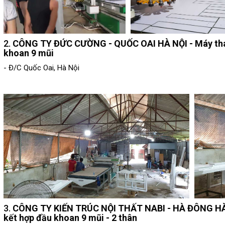
2.
CÔNG TY ĐỨC CƯỜNG - QUỐC OAI HÀ NỘI - Máy thay
khoan 9 mũi
- Đ/C Quốc Oai, Hà Nội
3.
CÔNG TY KIẾN TRÚC NỘI THẤT NABI - HÀ ĐÔNG HÀ N
kết hợp đầu khoan 9 mũi - 2 thân