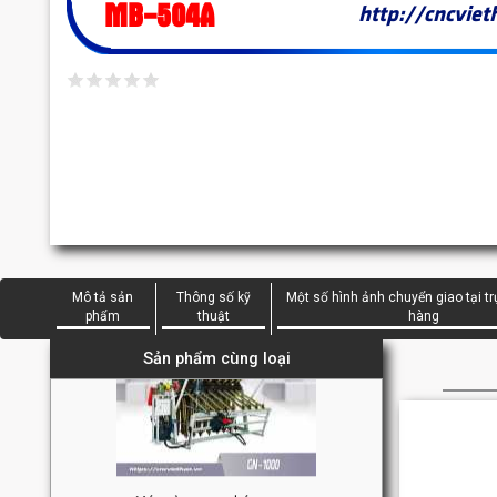
MB-504A
http://cncviet
Mô tả sản
Thông số kỹ
Một số hình ảnh chuyển giao tại t
phẩm
thuật
hàng
Sản phẩm cùng loại
Máy cảo quay, ghép ngang