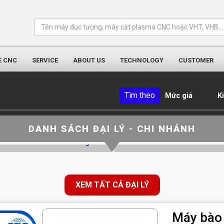
E CNC
SERVICE
ABOUT US
TECHNOLOGY
CUSTOMER
Tìm theo
Mức giá
K
ĐẠI LÝ KON TUM
ĐẠI LÝ PHÚ YÊN
/Lô 8, Làng nghề H’nor, Phường Lê Lợi,
Đ/c: Thôn Thân Bình Đông, Xã Sơn Th
DANH SÁCH ĐẠI LÝ - CHI NHÁNH
TP Kon Tum
Hòa, tỉnh Phú Yên
line: 0931 646 898 - Mr Phương
ĐT: Hotline: 0912056898 - M
XEM TẤT CẢ ĐẠI LÝ
Máy bào