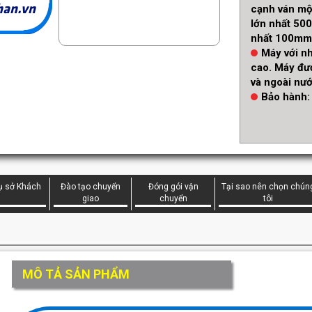
han.vn
cạnh ván một
lớn nhất 50
nhất 100mm,
Máy với nh
cao. Máy đư
và ngoài nư
Bảo hành:
rụ sở Khách
Đào tạo chuyển
Đóng gói vận
Tại sao nên chọn chún
giao
chuyển
tôi
MÔ TẢ SẢN PHẨM