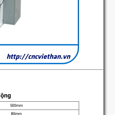
http://cncviethan.vn
động
500mm
80mm