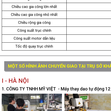
Chiều cao gia công lớn nhất
Chiều cao gia công nhỏ nhất
Chiều rộng gia công
Công suất trục chính
Công suất motor dẫn liệu
Tốc độ quay trục chính
MỘT SỐ HÌNH ẢNH CHUYỂN GIAO TẠI TRỤ SỞ K
I - HÀ NỘI
1. CÔNG TY TNHH MỸ VIỆT - Máy thay dao tự động 12