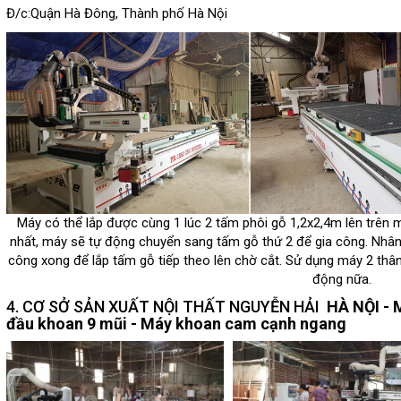
Đ/c:Quận Hà Đông, Thành phố Hà Nội
Máy có thể lắp được cùng 1 lúc 2 tấm phôi gỗ 1,2x2,4m lên trên 
nhất, máy sẽ tự động chuyển sang tấm gỗ thứ 2 để gia công. Nhân
công xong để lắp tấm gỗ tiếp theo lên chờ cắt. Sử dụng máy 2 thân
động nữa.
4. CƠ SỞ SẢN XUẤT NỘI THẤT NGUYỄN HẢI
HÀ NỘI - M
đầu khoan 9 mũi - Máy khoan cam cạnh ngang