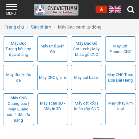
Nhảy đến nội dung
MENU
Trang chủ
Sản phẩm
Máy bào cạnh tự động
Máy Đục
Máy Đục Gỗ
Máy Chế Biến
Máy Cắt
Tượng kết hợp
Soratech | Máy
Gỗ
Plasma CNC
đục phẳng
khắc gỗ CNC
Máy đục khắc
Máy CNC Theo
Máy CNC giá rẻ
Máy cắt Laser
đá
Đơn Đặt Hàng
Máy CNC
Máy scan 3D -
Máy cắt xốp |
Máy phay kim
Quảng cáo |
Máy in 3D
khắc xốp CNC
loại
Máy Quảng
cáo 1 đầu đa
năng