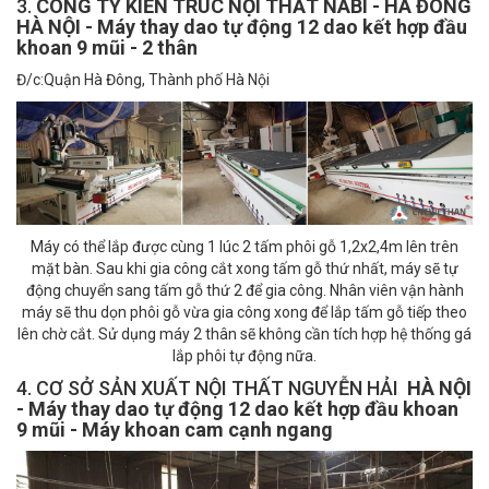
3.
CÔNG TY KIẾN TRÚC NỘI THẤT NABI - HÀ ĐÔNG
HÀ NỘI - Máy thay dao tự động 12 dao kết hợp đầu
khoan 9 mũi - 2 thân
Đ/c:Quận Hà Đông, Thành phố Hà Nội
Máy có thể lắp được cùng 1 lúc 2 tấm phôi gỗ 1,2x2,4m lên trên
mặt bàn. Sau khi gia công cắt xong tấm gỗ thứ nhất, máy sẽ tự
động chuyển sang tấm gỗ thứ 2 để gia công. Nhân viên vận hành
máy sẽ thu dọn phôi gỗ vừa gia công xong để lắp tấm gỗ tiếp theo
lên chờ cắt. Sử dụng máy 2 thân sẽ không cần tích hợp hệ thống gá
lắp phôi tự động nữa.
4. CƠ SỞ SẢN XUẤT NỘI THẤT NGUYỄN HẢI
HÀ NỘI
- Máy thay dao tự động 12 dao kết hợp đầu khoan
9 mũi - Máy khoan cam cạnh ngang