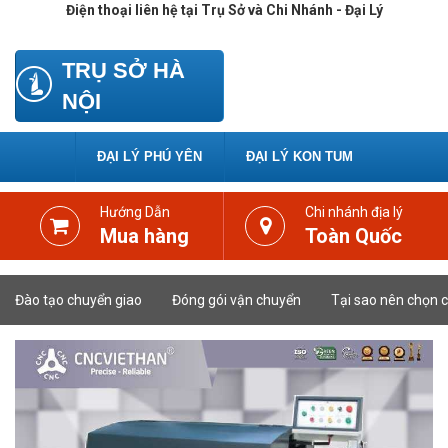
Điện thoại liên hệ tại Trụ Sở và Chi Nhánh - Đại Lý
Link
TRỤ SỞ HÀ
NỘI
ĐẠI LÝ PHÚ YÊN
ĐẠI LÝ KON TUM
Hướng Dẫn
Chi nhánh địa lý
Mua hàng
Toàn Quốc
Đào tạo chuyển giao
Đóng gói vận chuyển
Tại sao nên chọn c