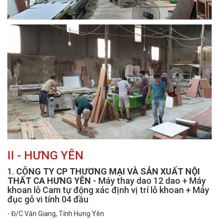
II - HƯNG YÊN
1.
CÔNG TY CP THƯƠNG MẠI VÀ SẢN XUẤT NỘI
THẤT CA HƯNG YÊN
- Máy thay dao 12 dao + Máy
khoan lỗ Cam tự động xác định vị trí lỗ khoan + Máy
đục gỗ vi tính 04 đầu
- Đ/C Văn Giang, Tỉnh Hưng Yên