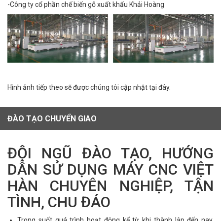
-Công ty cổ phần chế biến gỗ xuất khẩu Khải Hoàng
Hình ảnh tiếp theo sẽ được chúng tôi cập nhật tại đây.
ĐÀO TẠO CHUYỂN GIAO
ĐỘI NGŨ ĐÀO TẠO, HƯỚNG
DẪN SỬ DỤNG MÁY CNC VIỆT
HÀN CHUYÊN NGHIỆP, TẬN
TÌNH, CHU ĐÁO
Trong suốt quá trình hoạt động kể từ khi thành lập đến nay,