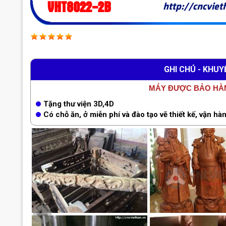
VHT8022-2B
http://cncviet
GHI CHÚ - KHUY
MÁY ĐƯỢC BẢO HÀN
Máy đục tượng chuyên dụng VHT6022-2A-1Z
520.000.000VNĐ
Tặng thư viện 3D,4D
Có chỗ ăn, ở miễn phí và đào tạo vẽ thiết kế, vận hà
Máy CNC đục tượng chuyên dụng VHT6018-2A-1Z
500.000.000VNĐ