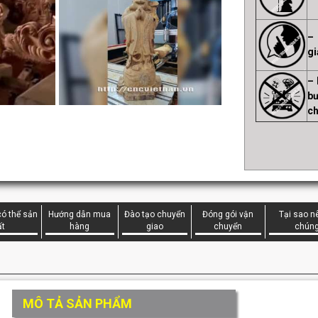
– 
gi
– 
bư
ch
ó thể sản
Hướng dẫn mua
Đào tạo chuyển
Đóng gói vận
Tại sao n
ất
hàng
giao
chuyển
chúng
MÔ TẢ SẢN PHẨM