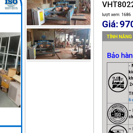
VHT802
lượt xem: 1686
Giá:
97
TÍNH NĂNG
Bảo hàn
-
M
k
k
2
T
6
– 
ch
– 