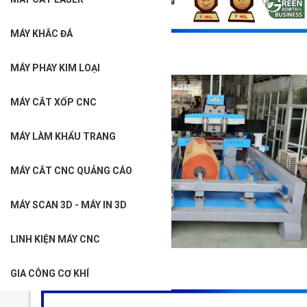
MÁY KHẮC ĐÁ
MÁY PHAY KIM LOẠI
MÁY CẮT XỐP CNC
Máy CNC đục tượng chuyên dụng VHT8022-2
MÁY LÀM KHẨU TRANG
870.000.000VNĐ
MÁY CẮT CNC QUẢNG CÁO
MÁY SCAN 3D - MÁY IN 3D
LINH KIỆN MÁY CNC
GIA CÔNG CƠ KHÍ
Máy đục tượng kết hợp đục phẳng VHT8030-8-2T80