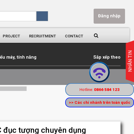
Đăng nhập
PROJECT
RECRUITMENT
CONTACT
NHẮN TIN
iểu máy, tính năng
Sắp xếp theo
ành Đông, Tây
rs Như
Hotline:
0866 584 123
>> Các chi nhánh trên toàn quốc
 đục tượng chuyên dụng