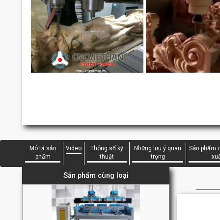
Máy CNC đục tượng chuyên dụng VHT6018-2B-1Z
450.000.000VNĐ
Mô tả sản
Video
Thông số kỹ
Những lưu ý quan
Sán phẩm c
phẩm
thuật
trọng
xu
Sản phẩm cùng loại
Máy CNC đục tượng chuyên dụng 2 trục Z
VHT5015-6B-2Z