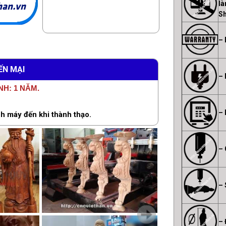
han.vn
là
S
– 
ẾN MẠI
– 
H: 1 NĂM.
– 
nh máy đến khi thành thạo.
– 
– 
– 