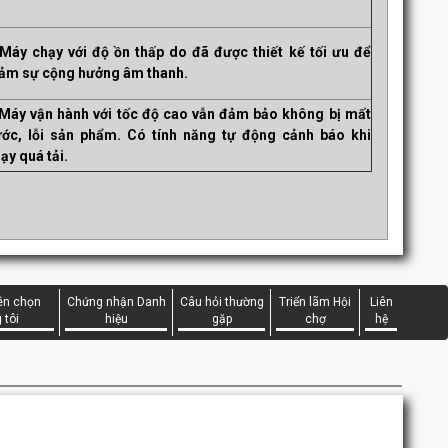
Máy chạy với độ ồn thấp do đã được thiết kế tối ưu để
ảm sự cộng hưởng âm thanh.
Máy vận hành với tốc độ cao vẫn đảm bảo không bị mất
ớc, lỗi sản phẩm. Có tính năng tự động cảnh báo khi
ạy quá tải.
ên chọn
Chứng nhận Danh
Câu hỏi thường
Triển lãm Hội
Liên
 tôi
hiệu
gặp
chợ
hệ