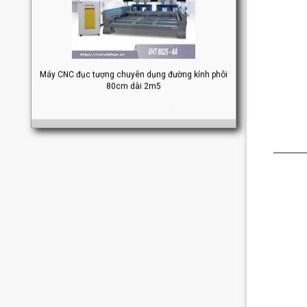
Máy CNC đục tượng chuyên dụng đường kính phôi
80cm dài 2m5
1.920.000.000VNĐ
Máy CNC đục tượng chuyên dụng 2 trục Z
VHT5020-6-2Z
630.000.000VNĐ