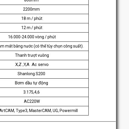
800mm
2200mm
18 m / phút
12 m / phút
16.000-24.000 vòng / phút
m mát bằng nước (có thể tùy chọn công suất).
Thanh trượt vuông
X,Z ,Y,A Ac servo
Shanlong S200
Bơm dầu tự động
3.175,4,6
AC220W
 ArtCAM, Type3, MasterCAM, UG, Powermill