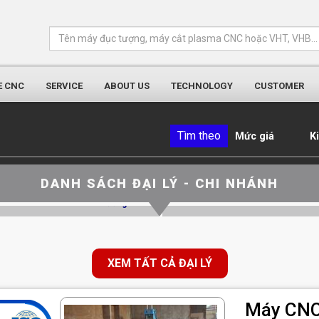
E CNC
SERVICE
ABOUT US
TECHNOLOGY
CUSTOMER
Tìm theo
Mức giá
K
ĐẠI LÝ KON TUM
ĐẠI LÝ PHÚ YÊN
/Lô 8, Làng nghề H’nor, Phường Lê Lợi,
Đ/c: Thôn Thân Bình Đông, Xã Sơn Th
DANH SÁCH ĐẠI LÝ - CHI NHÁNH
TP Kon Tum
Hòa, tỉnh Phú Yên
line: 0931 646 898 - Mr Phương
ĐT: Hotline: 0912056898 - M
XEM TẤT CẢ ĐẠI LÝ
Máy CNC