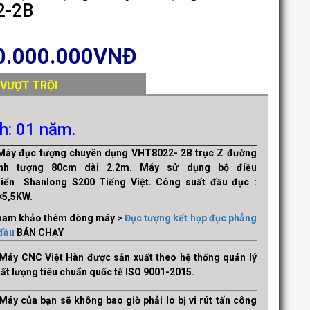
2-2B
0.000.000
VNĐ
 VƯỢT TRỘI
h: 01 năm.
áy đục tượng chuyên dụng VHT8022- 2B trục Z đường
ính tượng 80cm dài 2.2m.
Máy sử dụng bộ điều
hiển
Shanlong S200 Tiếng Việt.
Công suất đầu đục :
×5,5KW.
ham khảo thêm dòng máy >
Đục tượng kết hợp đục phẳng
 đầu
BÁN CHẠY
Máy CNC Việt Hàn được sản xuất theo
hệ thống quản lý
ất lượng tiêu chuẩn quốc tế ISO 9001-2015.
Máy của bạn sẽ không bao giờ phải lo bị vi rút tấn công