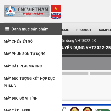
Skip
to
main
content
Danh mục sản phẩm
HOME
PRODUCT
SAMPL
Máy CNC đục tượng chuyên dụng VHT8022-2B
MÁY CHẾ BIẾN GỖ
MÁY CNC ĐỤC TƯỢNG CHUYÊN DỤNG VHT8022-2B
MÁY PHUN SƠN TỰ ĐỘNG
TRỤ SỞ HÀ NỘI
Đ/c: Thửa 6 
MÁY CẮT PLASMA CNC
Đ/c:
Giảm giá
Giảm giá
ĐT: Hotline: 0866 584 123
ĐT: Hot
MÁY ĐỤC TƯỢNG KẾT HỢP ĐỤC
PHẲNG
MÁY ĐỤC GỖ VI TÍNH
Máy đục tượng gỗ, đá dạng đứng "siêu khủng"
VHTD-2550
MÁY CẮT LASER