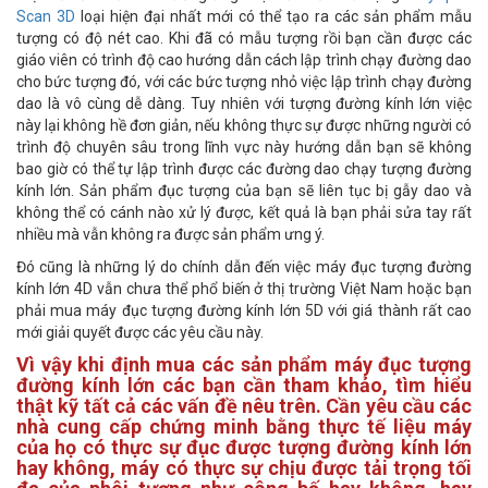
Scan 3D
loại hiện đại nhất mới có thể tạo ra các sản phẩm mẫu
tượng có độ nét cao. Khi đã có mẫu tượng rồi bạn cần được các
giáo viên có trình độ cao hướng dẫn cách lập trình chạy đường dao
cho bức tượng đó, với các bức tượng nhỏ việc lập trình chạy đường
dao là vô cùng dễ dàng. Tuy nhiên với tượng đường kính lớn việc
này lại không hề đơn giản, nếu không thực sự được những người có
trình độ chuyên sâu trong lĩnh vực này hướng dẫn bạn sẽ không
bao giờ có thể tự lập trình được các đường dao chạy tượng đường
kính lớn. Sản phẩm đục tượng của bạn sẽ liên tục bị gẫy dao và
không thể có cánh nào xử lý được, kết quả là bạn phải sửa tay rất
nhiều mà vẫn không ra được sản phẩm ưng ý.
Đó cũng là những lý do chính dẫn đến việc máy đục tượng đường
kính lớn 4D vẫn chưa thể phổ biến ở thị trường Việt Nam hoặc bạn
phải mua máy đục tượng đường kính lớn 5D với giá thành rất cao
mới giải quyết được các yêu cầu này.
Vì vậy khi định mua các sản phẩm máy đục tượng
đường kính lớn các bạn cần tham khảo, tìm hiểu
thật kỹ tất cả các vấn đề nêu trên. Cần yêu cầu các
nhà cung cấp chứng minh bằng thực tế liệu máy
của họ có thực sự đục được tượng đường kính lớn
hay không, máy có thực sự chịu được tải trọng tối