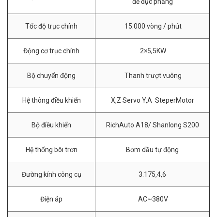
để đục phẳng
Tốc độ trục chính
15.000 vòng / phút
Động cơ trục chính
2×5,5KW
Bộ chuyển động
Thanh trượt vuông
Hệ thông điều khiển
X,Z Servo Y,A SteperMotor
Bộ điều khiển
RichAuto A18/ Shanlong S200
Hệ thống bôi trơn
Bơm dầu tự động
Đường kính công cụ
3.175,4,6
Điện áp
AC~380V