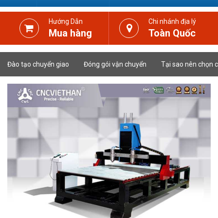
Hướng Dẫn
Chi nhánh địa lý
Mua hàng
Toàn Quốc
Đào tạo chuyển giao
Đóng gói vận chuyển
Tại sao nên chọn c