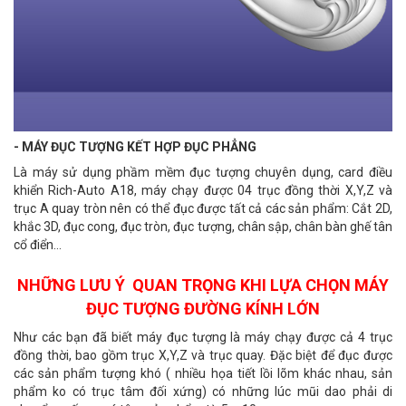
- MÁY ĐỤC TƯỢNG KẾT HỢP ĐỤC PHẲNG
Là máy sử dụng phầm mềm đục tượng chuyên dụng, card điều
khiển Rich-Auto A18, máy chạy được 04 trục đồng thời X,Y,Z và
trục A quay tròn nên có thể đục được tất cả các sản phẩm: Cắt 2D,
khắc 3D, đục cong, đục tròn, đục tượng, chân sập, chân bàn ghế tân
cổ điển…
NHỮNG LƯU Ý QUAN TRỌNG KHI LỰA CHỌN MÁY
ĐỤC TƯỢNG ĐƯỜNG KÍNH LỚN
Như các bạn đã biết máy đục tượng là máy chạy được cả 4 trục
đồng thời, bao gồm trục X,Y,Z và trục quay. Đặc biệt để đục được
các sản phẩm tượng khó ( nhiều họa tiết lồi lõm khác nhau, sản
phẩm ko có trục tâm đối xứng) có những lúc mũi dao phải di