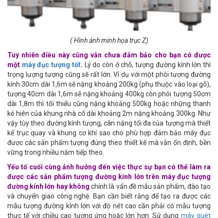
(Hình ảnh minh họa trục Z )
Tuy nhiên điều này cũng vẫn chưa đảm bảo cho bạn có được
một
máy đục tượng tốt
.
Lý do còn ở chỗ, tượng đường kính lớn thì
trọng lượng tượng cũng sẽ rất lớn. Ví dụ với một phôi tượng đường
kính 30cm dài 1,6m sẽ nặng khoảng 200kg (phụ thuộc vào loại gỗ),
tượng 40cm dài 1,6m sẽ nặng khoảng 400kg còn phôi tượng 50cm
dài 1,8m thì tối thiểu cũng nặng khoảng 500kg hoặc những thanh
kẻ hiên của khung nhà cổ dài khoảng 2m nặng khoảng 300kg. Như
vậy tùy theo đường kính tượng, cân nặng tối đa của tượng mà thiết
kế trục quay và khung cơ khí sao cho phù hợp đảm bảo máy đục
được các sản phẩm tượng đúng theo thiết kế mà vẫn ổn định, bền
vững trong nhiều năm tiếp theo.
Yếu tố cuối cùng ảnh hưởng đến việc thực sự bạn có thể làm ra
được các sản phẩm tượng đường kính lớn trên máy đục tượng
đường kính lớn hay không
chính là vấn đề mẫu sản phẩm, đào tạo
và chuyển giao công nghệ. Bạn cần biết rằng để tạo ra được các
mẫu tượng đường kính lớn với độ nét cao cần phải có mẫu tượng
thực tế với chiều cao tương ứng hoặc lớn hơn. Sử dụng
máy quét