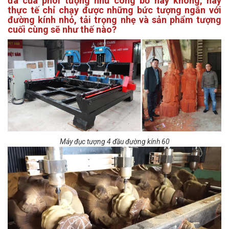
đa của phôi tượng như công bố hay không, hay
thực tế chỉ chạy được những bức tượng ngắn với
đường kính nhỏ, tải trọng nhẹ và sản phẩm tượng
cuối cùng sẽ như thế nào?
Máy đục tượng 4 đầu đường kính 60