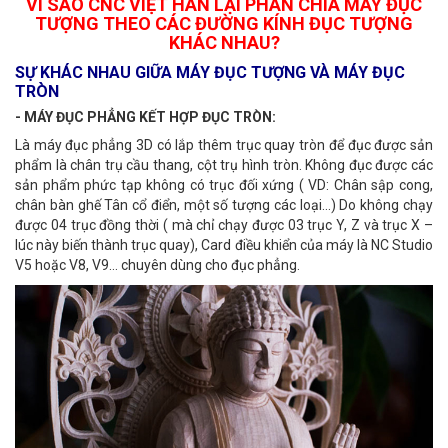
VÌ SAO CNC VIỆT HÀN LẠI PHÂN CHIA MÁY ĐỤC
TƯỢNG THEO CÁC
ĐƯỜNG KÍNH ĐỤC TƯỢNG
KHÁC NHAU?
SỰ KHÁC NHAU GIỮA MÁY ĐỤC TƯỢNG VÀ MÁY ĐỤC
TRÒN
- MÁY ĐỤC PHẲNG KẾT HỢP ĐỤC TRÒN:
Là máy đục phẳng 3D có lắp thêm trục quay tròn để đục được sản
phẩm là chân trụ cầu thang, cột trụ hình tròn. Không đục được các
sản phẩm phức tạp không có trục đối xứng ( VD: Chân sập cong,
chân bàn ghế Tân cổ điển, một số tượng các loại…) Do không chạy
được 04 trục đồng thời ( mà chỉ chạy được 03 trục Y, Z và trục X –
lúc này biến thành trục quay), Card điều khiển của máy là NC Studio
V5 hoặc V8, V9… chuyên dùng cho đục phẳng.