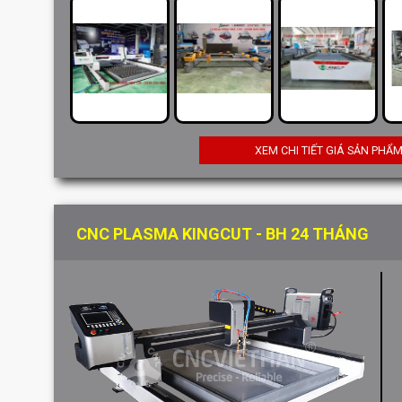
XEM CHI TIẾT GIÁ SẢN PHẨ
CNC PLASMA KINGCUT - BH 24 THÁNG