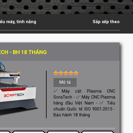
iểu máy, tính năng
Sắp xếp theo
CH - BH 18 THÁNG
Mô tả
✅Máy cắt Plasma CNC
SoraTech - ✅ Máy CNC Plasma
hàng đầu Việt Nam - ✅ Tiêu
chuẩn Quốc tế ISO 9001:2015 -
Bảo hành 18 tháng