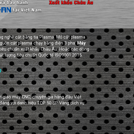
ng nghệ cắt bằng tia Plasma. Mỏ cắt plasma
 nguồn cắt plasma chạy bằng điện 3 pha.
Máy
tiêu chuẩn xuất khẩu Châu Âu. Hoặc các dòng
ất lượng tiêu chuẩn Quốc tế ISO9001:2015.
g
n giao máy CNC, chuyên gia hàng đầu Việt
đáng với danh hiệu TOP 50 SP Vàng dịch vụ