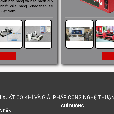
diện bán hàng và bảo hành duy
nhất của hãng Zhaozhan tại
Việt Nam.
M
N XUẤT CƠ KHÍ VÀ GIẢI PHÁP CÔNG NGHỆ THUẬ
CHỈ ĐƯỜNG
G DẪN