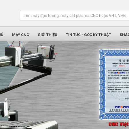
HỦ
MÁY CNC
GIỚI THIỆU
TIN TỨC - GÓC KỸ THUẬT
KHÁ