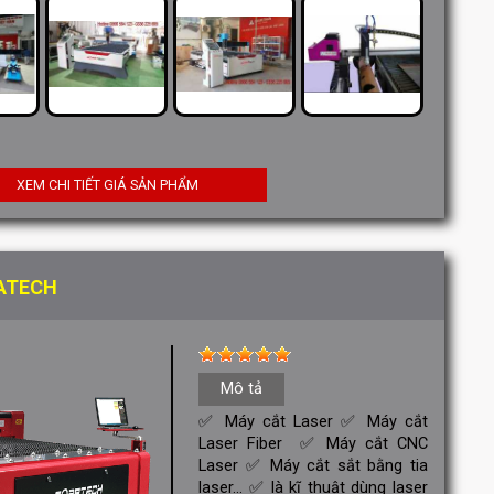
XEM CHI TIẾT GIÁ SẢN PHẨM
ATECH
Mô tả
✅ Máy cắt Laser ✅ Máy cắt
Laser Fiber ✅ Máy cắt CNC
Laser ✅ Máy cắt sắt bằng tia
laser... ✅ là kĩ thuật dùng laser