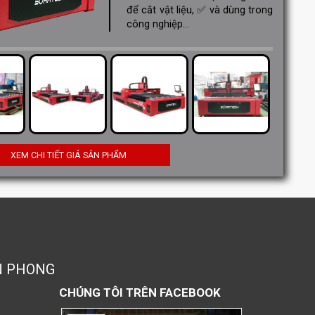
để cắt vật liệu, ✅ và dùng trong
công nghiệp...
XEM CHI TIẾT GIÁ SẢN PHẨM
N PHONG
CHÚNG TÔI TRÊN FACEBOOK