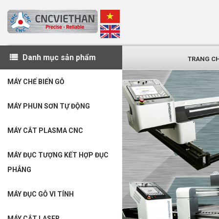
Nhảy
đến
nội
dung
Danh mục sản phẩm
TRANG C
MÁY CHẾ BIẾN GỖ
MÁY PHUN SƠN TỰ ĐỘNG
MÁY CẮT PLASMA CNC
MÁY ĐỤC TƯỢNG KẾT HỢP ĐỤC
PHẲNG
MÁY ĐỤC GỖ VI TÍNH
MÁY CẮT LASER