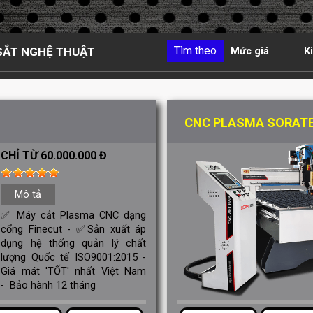
Tìm theo
 SẮT NGHỆ THUẬT
Mức giá
K
CNC PLASMA SORATE
CHỈ TỪ 60.000.000 Đ
Mô tả
✅ Máy cắt Plasma CNC dạng
cổng Finecut - ✅Sản xuất áp
dụng hệ thống quản lý chất
lượng Quốc tế ISO9001:2015 -
Giá mát 'TỐT' nhất Việt Nam
- Bảo hành 12 tháng