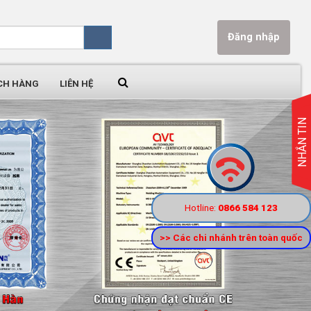
Đăng nhập
CH HÀNG
LIÊN HỆ
NHẮN TIN
Hotline:
0866 584 123
>> Các chi nhánh trên toàn quốc