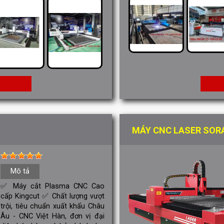
M
MÁY CNC LASER SOR
Mô tả
✅ Máy cắt Plasma CNC Cao
cấp Kingcut ✅ Chất lượng vượt
trội, tiêu chuẩn xuất khẩu Châu
Âu - CNC Việt Hàn, đơn vị đại