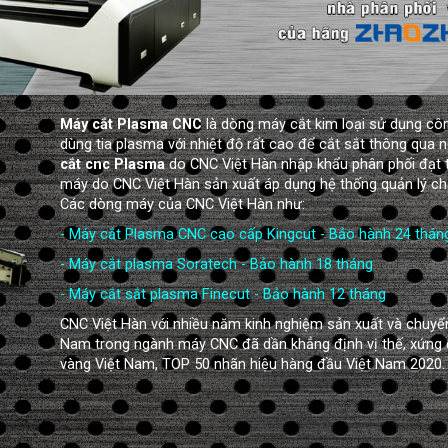
Máy cắt Plasma CNC
là dòng máy cắt kim loại sử dụng cô
dùng tia plasma với nhiệt độ rất cao để cắt sắt thông qua
cắt cnc Plasma
do CNC Việt Hàn nhập khẩu phân phối đạt 
máy do CNC Việt Hàn sản xuất áp dụng hệ thống quản lý ch
Các dòng máy của CNC Việt Hàn như:
- Máy cắt Plasma CNC cao cấp Kingcut - Bảo hành 24 thán
- Máy cắt plasma Soratech - Bảo hành 18 tháng
- Máy cắt sắt plasma Finecut - Bảo hành 12 tháng
CNC Việt Hàn với nhiều năm kinh nghiệm sản xuất và chuyể
Nam trong ngành máy CNC đã dần khẳng định vị thế, xứng 
vàng Việt Nam, TOP 50 nhãn hiệu hàng đầu Việt Nam 2020.